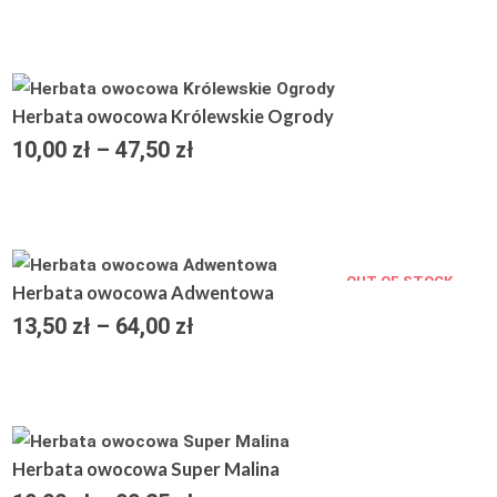
13,00 zł
do
61,75 zł
Zakres
Herbata owocowa Królewskie Ogrody
cen:
10,00
zł
–
47,50
zł
od
10,00 zł
do
47,50 zł
OUT OF STOCK
Zakres
Herbata owocowa Adwentowa
cen:
13,50
zł
–
64,00
zł
od
13,50 zł
do
64,00 zł
SALE!
Zakres
Herbata owocowa Super Malina
cen: