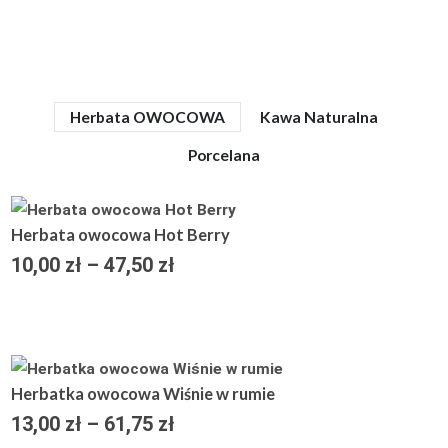
Herbata OWOCOWA
Kawa Naturalna
Porcelana
Zakres
Herbata owocowa Hot Berry
cen:
10,00
zł
–
47,50
zł
od
10,00 zł
do
47,50 zł
Zakres
Herbatka owocowa Wiśnie w rumie
cen:
13,00
zł
–
61,75
zł
od