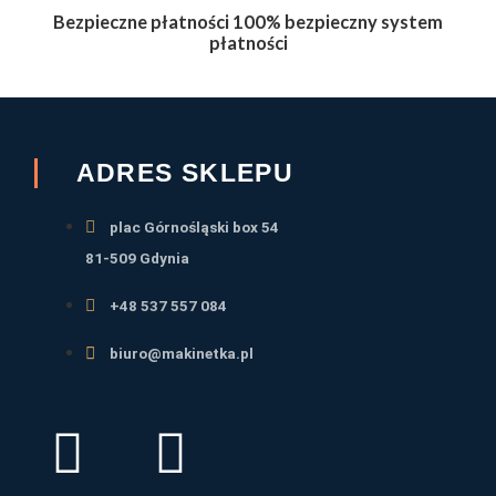
Bezpieczne płatności 100% bezpieczny system
płatności
ADRES SKLEPU
plac Górnośląski box 54
81-509 Gdynia
+48 537 557 084
biuro@makinetka.pl
F
I