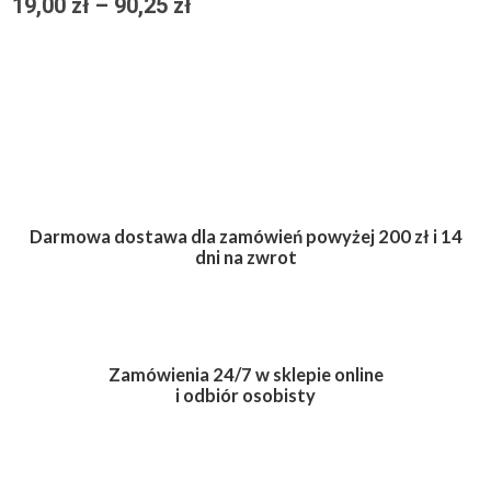
19,00
zł
–
90,25
zł
od
19,00 zł
do
90,25 zł
Darmowa dostawa dla zamówień powyżej 200 zł i 14
dni na zwrot
Zamówienia 24/7 w sklepie online
i odbiór osobisty