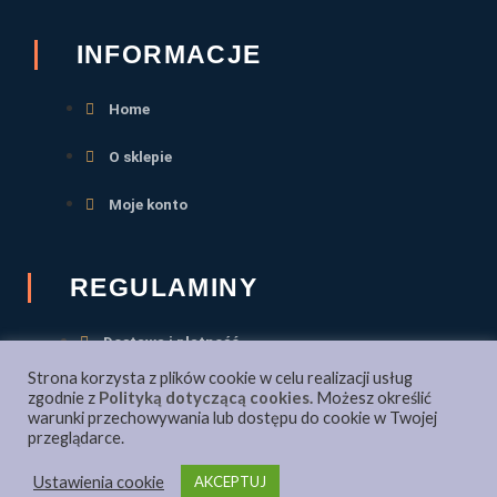
a
n
c
s
INFORMACJE
e
t
Home
b
a
O sklepie
o
g
Moje konto
o
r
REGULAMINY
k
a
Dostawa i płatność
-
m
Strona korzysta z plików cookie w celu realizacji usług
Regulamin
zgodnie z
Polityką dotyczącą cookies.
Możesz określić
warunki przechowywania lub dostępu do cookie w Twojej
f
przeglądarce.
Polityka prywatności
Ustawienia cookie
AKCEPTUJ