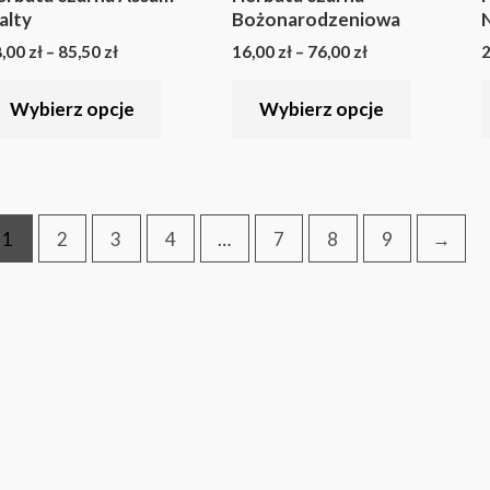
wariantów.
wariantó
alty
Bożonarodzeniowa
Opcje
Opcje
8,00
zł
–
85,50
zł
16,00
zł
–
76,00
zł
2
można
można
Wybierz opcje
Wybierz opcje
wybrać
wybrać
na
na
stronie
stronie
produktu
produkt
1
2
3
4
…
7
8
9
→