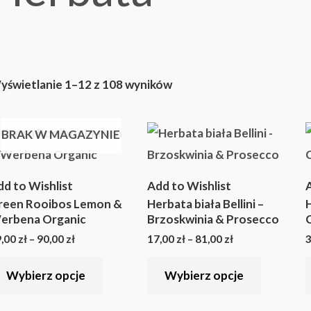
yświetlanie 1–12 z 108 wyników
Zakres
Zakres
Ten
Ten
BRAK W MAGAZYNIE
cen:
cen:
produkt
produkt
od
od
19,00 zł
17,00 zł
ma
ma
do
do
dd to Wishlist
Add to Wishlist
A
90,00 zł
81,00 zł
wiele
wiele
reen Rooibos Lemon &
Herbata biała Bellini –
H
wariantów.
wariantó
erbena Organic
Brzoskwinia & Prosecco
C
Opcje
Opcje
9,00
zł
–
90,00
zł
17,00
zł
–
81,00
zł
3
można
można
Wybierz opcje
Wybierz opcje
wybrać
wybrać
na
na