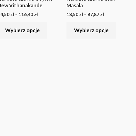
w.
wariantów.
wariant
New Vithanakande
Masala
Opcje
Opcje
4,50
zł
–
116,40
zł
18,50
zł
–
87,87
zł
można
można
Wybierz opcje
Wybierz opcje
wybrać
wybrać
na
na
stronie
stronie
u
produktu
produkt