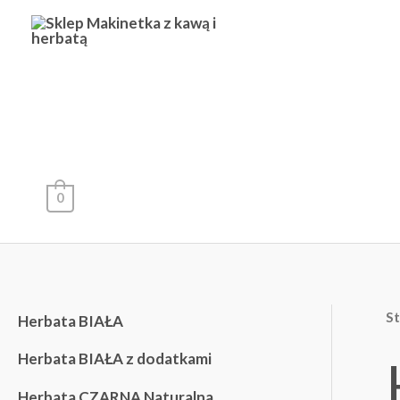
Przejdź
do
treści
0
S
Herbata BIAŁA
Herbata BIAŁA z dodatkami
Herbata CZARNA Naturalna