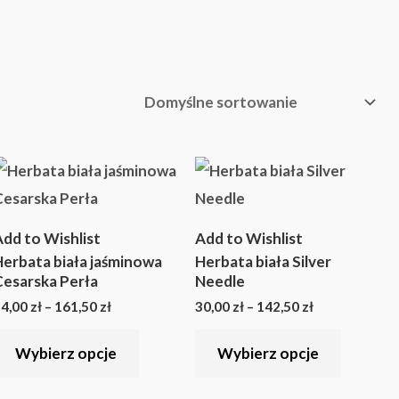
Zakres
Zakres
Ten
Ten
cen:
cen:
produkt
produkt
od
od
34,00 zł
30,00 zł
ma
ma
do
do
dd to Wishlist
Add to Wishlist
161,50 zł
142,50 zł
wiele
wiele
erbata biała jaśminowa
Herbata biała Silver
w.
wariantów.
wariant
esarska Perła
Needle
Opcje
Opcje
4,00
zł
–
161,50
zł
30,00
zł
–
142,50
zł
można
można
Wybierz opcje
Wybierz opcje
wybrać
wybrać
na
na