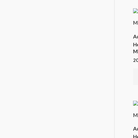
A
H
M
2
A
H