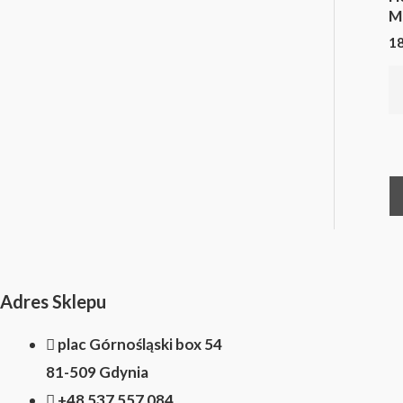
M
1
Adres Sklepu
plac Górnośląski box 54
81-509 Gdynia
+48 537 557 084