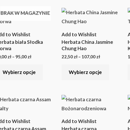
stronie
stronie
Zakres
Zakres
Ten
Ten
BRAK W MAGAZYNIE
produktu
produkt
cen:
cen:
produkt
produkt
od
od
20,00 zł
22,50 zł
ma
ma
do
do
dd to Wishlist
Add to Wishlist
A
95,00 zł
107,00 zł
wiele
wiele
erbata biała Słodka
Herbata China Jasmine
wariantów.
wariantó
orwa
Chung Hao
Opcje
Opcje
0,00
zł
–
95,00
zł
22,50
zł
–
107,00
zł
1
można
można
Wybierz opcje
Wybierz opcje
wybrać
wybrać
na
na
stronie
stronie
Zakres
Zakres
Ten
Ten
produktu
produkt
cen:
cen:
produkt
produkt
od
od
18,00 zł
16,00 zł
ma
ma
do
do
dd to Wishlist
Add to Wishlist
A
85,50 zł
76,00 zł
wiele
wiele
erbata czarna Assam
Herbata czarna