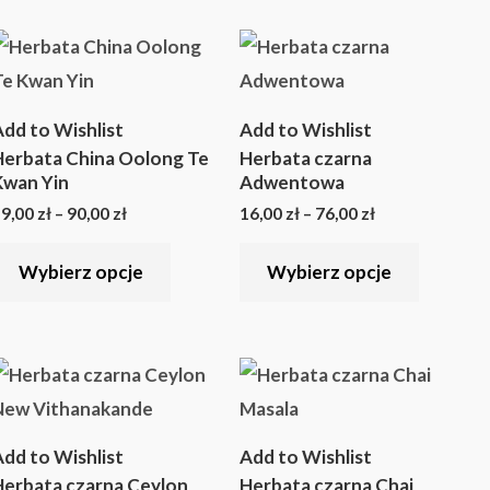
stronie
stronie
Zakres
Zakres
Ten
Ten
u
produktu
produkt
cen:
cen:
produkt
produkt
od
od
19,00 zł
16,00 zł
ma
ma
do
do
dd to Wishlist
Add to Wishlist
90,00 zł
76,00 zł
wiele
wiele
Herbata China Oolong Te
Herbata czarna
w.
wariantów.
wariant
Kwan Yin
Adwentowa
Opcje
Opcje
9,00
zł
–
90,00
zł
16,00
zł
–
76,00
zł
można
można
Wybierz opcje
Wybierz opcje
wybrać
wybrać
na
na
stronie
stronie
Zakres
Zakres
Ten
Ten
u
produktu
produkt
cen:
cen:
produkt
produkt
od
od
24,50 zł
18,50 zł
ma
ma
do
do
dd to Wishlist
Add to Wishlist
116,40 zł
87,87 zł
wiele
wiele
Herbata czarna Ceylon
Herbata czarna Chai