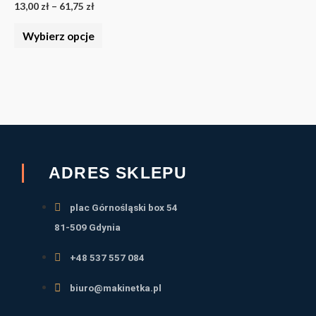
13,00
zł
–
61,75
zł
można
wybrać
Wybierz opcje
na
stronie
produktu
ADRES SKLEPU
plac Górnośląski box 54
81-509 Gdynia
+48 537 557 084
biuro@makinetka.pl