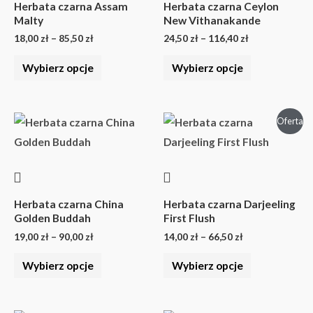
wariantów.
wariantów.
Herbata czarna Assam
Herbata czarna Ceylon
Malty
New Vithanakande
Opcje
Opcje
18,00
zł
–
85,50
zł
24,50
zł
–
116,40
zł
można
można
wybrać
wybrać
Wybierz opcje
Wybierz opcje
na
na
stronie
stronie
Zakres
Zakres
produktu
produktu
Ten
Ten
Oferta
cen:
cen:
produkt
produkt
od
od
19,00 zł
14,00 zł
ma
ma
do
do
wiele
wiele
90,00 zł
66,50 zł
wariantów.
wariantów.
Herbata czarna China
Herbata czarna Darjeeling
Golden Buddah
First Flush
Opcje
Opcje
19,00
zł
–
90,00
zł
14,00
zł
–
66,50
zł
można
można
wybrać
wybrać
Wybierz opcje
Wybierz opcje
na
na
stronie
stronie