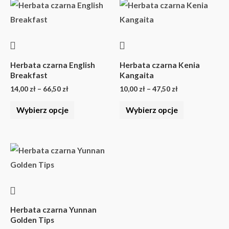
Zakres
Zakres
produktu
produktu
Ten
Ten
cen:
cen:
produkt
produkt
od
od
14,00 zł
10,00 zł
ma
ma
do
do
wiele
wiele
66,50 zł
47,50 zł
wariantów.
wariantów.
Herbata czarna English
Herbata czarna Kenia
Breakfast
Kangaita
Opcje
Opcje
14,00
zł
–
66,50
zł
10,00
zł
–
47,50
zł
można
można
wybrać
wybrać
Wybierz opcje
Wybierz opcje
na
na
stronie
stronie
Zakres
produktu
produktu
Ten
cen:
produkt
od
13,00 zł
ma
do
wiele
61,75 zł
wariantów.
Herbata czarna Yunnan
Golden Tips
Opcje