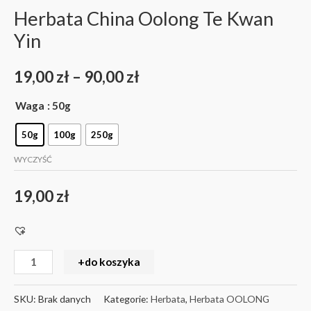
Herbata China Oolong Te Kwan
Yin
19,00
zł
–
90,00
zł
Waga
: 50g
50g
100g
250g
WYCZYŚĆ
19,00
zł
+do koszyka
SKU:
Brak danych
Kategorie:
Herbata
,
Herbata OOLONG