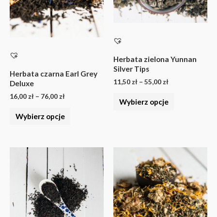
Opcje
Opcje
można
można
wybrać
wybrać
na
na
stronie
stronie
Herbata zielona Yunnan
Silver Tips
produktu
produktu
Herbata czarna Earl Grey
11,50
zł
–
55,00
zł
Deluxe
16,00
zł
–
76,00
zł
Wybierz opcje
Wybierz opcje
Zakres
Zakres
Ten
Ten
cen:
cen:
produkt
produkt
od
od
15,00 zł
8,50 zł
ma
ma
do
do
wiele
wiele
71,25 zł
40,00 zł
wariantów.
wariantów.