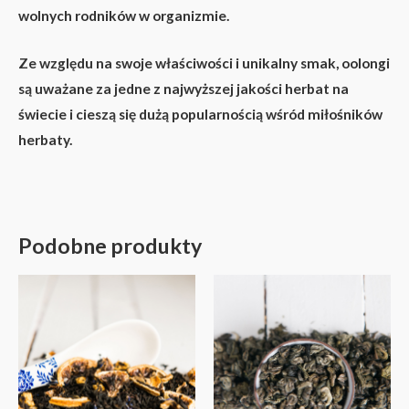
wolnych rodników w organizmie.
Ze względu na swoje właściwości i unikalny smak, oolongi
są uważane za jedne z najwyższej jakości herbat na
świecie i cieszą się dużą popularnością wśród miłośników
herbaty.
Podobne produkty
Zakres
Zakres
Ten
Ten
cen:
cen:
produkt
produkt
od
od
16,00 zł
11,50 zł
ma
ma
do
do
wiele
wiele
76,00 zł
55,00 zł
wariantów.
wariantów.