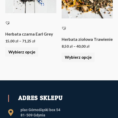
Opcje
Opcje
można
można
wybrać
wybrać
na
na
stronie
stronie
Herbata czarna Earl Grey
Herbata ziołowa Trawienie
produktu
produktu
15,00
zł
–
71,25
zł
8,50
zł
–
40,00
zł
Wybierz opcje
Wybierz opcje
ADRES SKLEPU
plac Górnośląski box 54
81-509 Gdynia