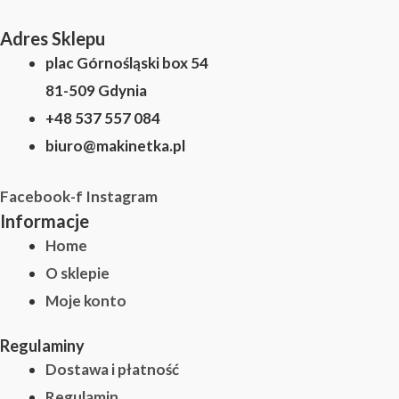
Adres Sklepu
plac Górnośląski box 54
81-509 Gdynia
+48 537 557 084
biuro@makinetka.pl
Facebook-f
Instagram
Informacje
Home
O sklepie
Moje konto
Regulaminy
Dostawa i płatność
Regulamin