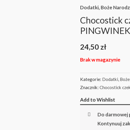
Dodatki
,
Boże Narodz
Chocostick c
PINGWINE
24,50
zł
Brak w magazynie
Kategorie:
Dodatki
,
Boże
Znacznik:
Chocostick cze
Add to Wishlist
Do darmowej p
Kontynuuj za