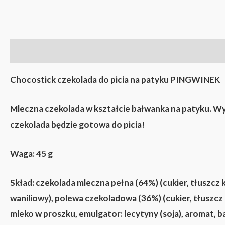
Opis
Chocostick czekolada do picia na patyku PINGWINEK
Mleczna czekolada w kształcie bałwanka na patyku. Wys
czekolada będzie gotowa do picia!
Waga: 45 g
Skład: czekolada mleczna pełna (64%) (cukier, tłuszcz
waniliowy), polewa czekoladowa (36%) (cukier, tłuszcz
mleko w proszku, emulgator: lecytyny (soja), aromat, b