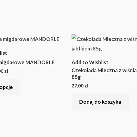
Zakres
Ten
cen:
produkt
od
ist
24,00 zł
ma
do
 migdałowe MANDORLE
Add to Wishlist
48,00 zł
wiele
Czekolada Mleczna z wiśniam
00
zł
wariantów.
85g
Opcje
27,00
zł
opcje
można
Dodaj do koszyka
wybrać
na
stronie
produktu