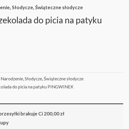
enie
,
Słodycze
,
Świąteczne słodycze
zekolada do picia na patyku
K
 Narodzenie
,
Słodycze
,
Świąteczne słodycze
kolada do picia na patyku PINGWINEK
rzesyłki brakuje Ci
200,00
zł
kupy