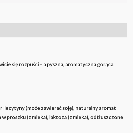
icie się rozpuści – a pyszna, aromatyczna gorąca
: lecytyny (może zawierać soję), naturalny aromat
w proszku (z mleka), laktoza (z mleka), odtłuszczone