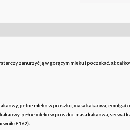
tarczy zanurzyć ją w gorącym mleku i poczekać, aż całkow
 kakaowy, pełne mleko w proszku, masa kakaowa, emulgator
 kakaowy, pełne mleko w proszku, masa kakaowa, serwatka 
arwnik: E162).