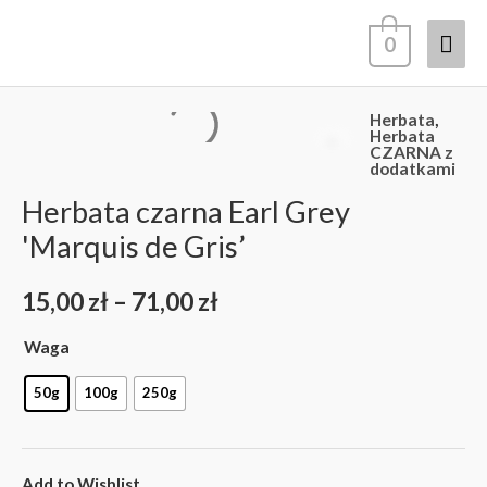
Przejdź
Głó
0
do
treści
men
Herbata
,
ilość
Zakres
Herbata
CZARNA z
Herbata
dodatkami
cen:
czarna
Herbata czarna Earl Grey
Earl
od
'Marquis de Gris’
Grey
15,00 zł
'Marquis
15,00
zł
–
71,00
zł
de
do
Gris'
Waga
71,00 zł
50g
100g
250g
Add to Wishlist