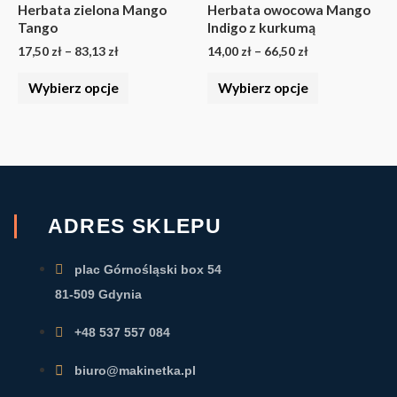
wiele
wiele
83,13 zł
66,50 zł
Herbata zielona Mango
Herbata owocowa Mango
wariantów.
wariantów.
Tango
Indigo z kurkumą
Opcje
Opcje
17,50
zł
–
83,13
zł
14,00
zł
–
66,50
zł
można
można
Wybierz opcje
Wybierz opcje
wybrać
wybrać
na
na
stronie
stronie
produktu
produktu
ADRES SKLEPU
plac Górnośląski box 54
81-509 Gdynia
+48 537 557 084
biuro@makinetka.pl