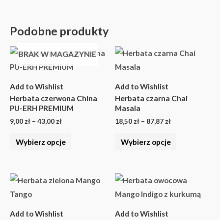
Podobne produkty
Zakres
Zakres
Ten
Ten
BRAK W MAGAZYNIE
cen:
cen:
produkt
produkt
od
od
9,00 zł
18,50 zł
ma
ma
do
do
Add to Wishlist
Add to Wishlist
wiele
wiele
43,00 zł
87,87 zł
Herbata czerwona China
Herbata czarna Chai
wariantów.
wariantów.
PU-ERH PREMIUM
Masala
Opcje
Opcje
9,00
zł
–
43,00
zł
18,50
zł
–
87,87
zł
można
można
Wybierz opcje
Wybierz opcje
wybrać
wybrać
na
na
stronie
stronie
Zakres
Zakres
Ten
Ten
cen:
cen:
produktu
produktu
produkt
produkt
od
od
17,50 zł
14,00 zł
ma
ma
do
do
Add to Wishlist
Add to Wishlist