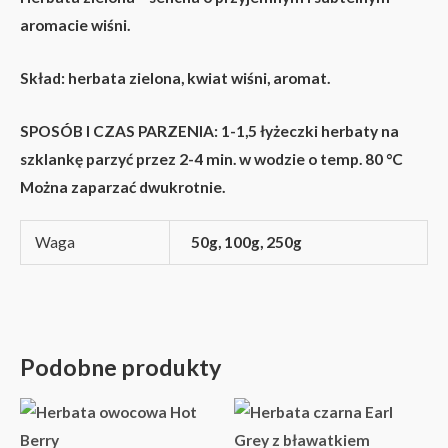
aromacie wiśni.
Skład:
herbata zielona, kwiat wiśni, aromat.
SPOSÓB I CZAS PARZENIA
: 1-1,5 łyżeczki herbaty na
szklankę parzyć przez 2-4 min. w wodzie o temp. 80 °C
Można zaparzać dwukrotnie.
Waga
50g, 100g, 250g
Podobne produkty
Zakres
Zakres
Ten
Ten
cen:
cen:
produkt
produkt
od
od