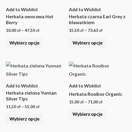
10,00 zł
15,50 zł
ma
ma
do
do
Add to Wishlist
Add to Wishlist
wiele
wiele
47,50 zł
73,63 zł
Herbata owocowa Hot
Herbata czarna Earl Grey z
wariantów.
wariantów.
Berry
bławatkiem
Opcje
Opcje
10,00
zł
–
47,50
zł
15,50
zł
–
73,63
zł
można
można
Wybierz opcje
Wybierz opcje
wybrać
wybrać
na
na
stronie
stronie
Zakres
Zakres
Ten
Ten
cen:
cen:
produktu
produktu
produkt
produkt
od
od
11,50 zł
15,00 zł
ma
ma
do
do
Add to Wishlist
Add to Wishlist
wiele
wiele
55,00 zł
71,00 zł
Herbata zielona Yunnan
Herbata Rooibos Organic
wariantów.
wariantów.
Silver Tips
15,00
zł
–
71,00
zł
Opcje
Opcje
11,50
zł
–
55,00
zł
Wybierz opcje
można
można
Wybierz opcje
wybrać
wybrać
na
na