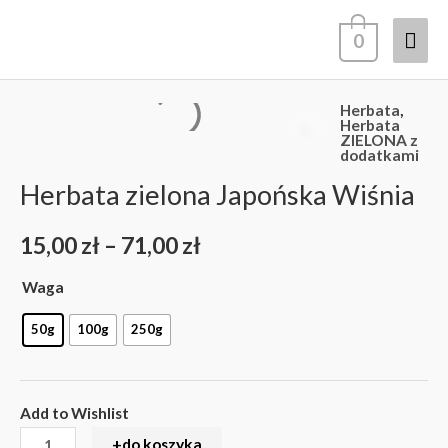
Przejdź
Głó
0
do
treści
men
Herbata
,
ilość
Zakres
Herbata
ZIELONA z
Herbata
dodatkami
cen:
zielona
Herbata zielona Japońska Wiśnia
Japońska
od
Wiśnia
15,00
zł
–
71,00
zł
15,00 zł
Waga
do
50g
100g
250g
71,00 zł
Add to Wishlist
+do koszyka