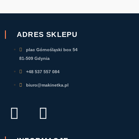
stronie
stronie
produktu
produktu
ADRES SKLEPU
plac Górnośląski box 54
81-509 Gdynia
+48 537 557 084
biuro@makinetka.pl
F
I
a
n