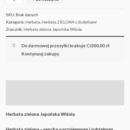
SKU:
Brak danych
Kategorie:
Herbata
,
Herbata ZIELONA z dodatkami
Znacznik:
Herbata zielona Japońska Wiśnia
Do darmowej przesyłki brakuje Ci
200,00
zł
Kontynuuj zakupy
Opis
Informacje dodatkowe
Herbata zielona Japońska Wiśnia
Herbata zielona – sencha o przyjemnym i subtelnym