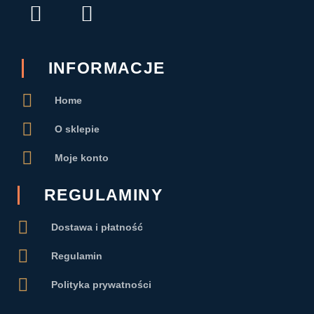
F
I
a
n
c
s
e
t
INFORMACJE
b
a
Home
o
g
o
r
O sklepie
k
a
Moje konto
-
m
f
REGULAMINY
Dostawa i płatność
Regulamin
Polityka prywatności