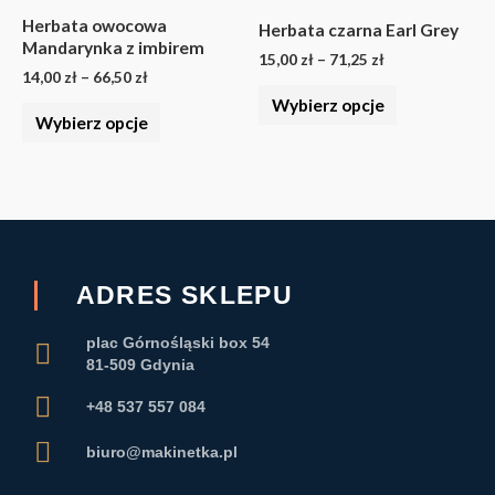
wariantów.
wariantów.
Herbata owocowa
Herbata czarna Earl Grey
Mandarynka z imbirem
Opcje
Opcje
15,00
zł
–
71,25
zł
14,00
zł
–
66,50
zł
można
można
Wybierz opcje
wybrać
wybrać
Wybierz opcje
na
na
stronie
stronie
produktu
produktu
ADRES SKLEPU
plac Górnośląski box 54
81-509 Gdynia
+48 537 557 084
biuro@makinetka.pl