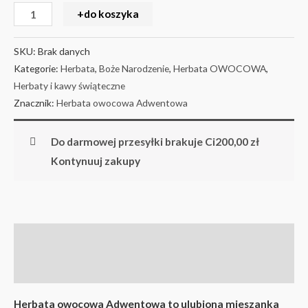
+do koszyka
SKU:
Brak danych
Kategorie:
Herbata
,
Boże Narodzenie
,
Herbata OWOCOWA
,
Herbaty i kawy świąteczne
Znacznik:
Herbata owocowa Adwentowa
Do darmowej przesyłki brakuje Ci
200,00
zł
Kontynuuj zakupy
Opis
Informacje dodatkowe
Herbata owocowa Adwentowa to ulubiona mieszanka