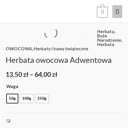
Przejdź
Głó
0
do
treści
men
Herbata
,
ilość
Zakres
Boże
Narodzenie
,
Herbata
Herbata
cen:
OWOCOWA
,
Herbaty i kawy świąteczne
owocowa
Adwentowa
Herbata owocowa Adwentowa
od
13,50 zł
13,50
zł
–
64,00
zł
do
Waga
64,00 zł
50g
100g
250g