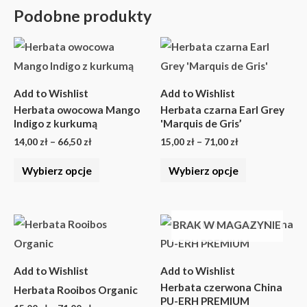
Podobne produkty
Zakres
Zakres
Ten
Ten
cen:
cen:
produkt
produkt
od
od
14,00 zł
15,00 zł
ma
ma
do
do
Add to Wishlist
Add to Wishlist
wiele
wiele
66,50 zł
71,00 zł
Herbata owocowa Mango
Herbata czarna Earl Grey
wariantów.
wariantów.
Indigo z kurkumą
'Marquis de Gris’
Opcje
Opcje
14,00
zł
–
66,50
zł
15,00
zł
–
71,00
zł
można
można
Wybierz opcje
Wybierz opcje
wybrać
wybrać
na
na
stronie
stronie
Zakres
Zakres
Ten
Ten
BRAK W MAGAZYNIE
cen:
cen:
produktu
produktu
produkt
produkt
od
od
15,00 zł
9,00 zł
ma
ma
do
do
Add to Wishlist
Add to Wishlist
wiele
wiele
71,00 zł
43,00 zł
Herbata czerwona China
Herbata Rooibos Organic
wariantów.
wariantów.
PU-ERH PREMIUM