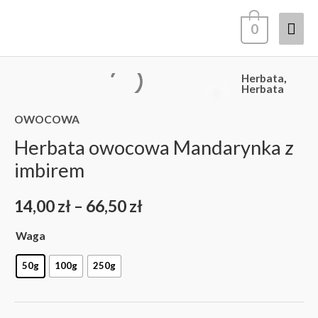
Przejdź
Głó
0
do
treści
men
Herbata
,
ilość
Zakres
Herbata
Herbata
cen:
OWOCOWA
owocowa
Herbata owocowa Mandarynka z
Mandarynka
od
z
imbirem
14,00 zł
imbirem
14,00
zł
–
66,50
zł
do
Waga
66,50 zł
50g
100g
250g