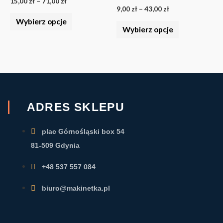
15,00
zł
–
71,00
zł
Opcje
Opcje
9,00
zł
–
43,00
zł
Wybierz opcje
można
można
Wybierz opcje
wybrać
wybrać
na
na
stronie
stronie
produktu
produktu
ADRES SKLEPU
plac Górnośląski box 54
81-509 Gdynia
+48 537 557 084
biuro@makinetka.pl