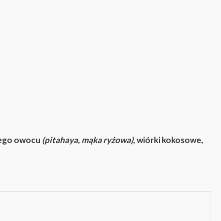
czego owocu
(pitahaya, mąka ryżowa)
, wiórki kokosowe,