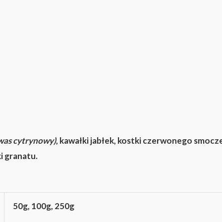
kwas cytrynowy)
, kawałki jabłek, kostki czerwonego smo
i granatu.
50g, 100g, 250g