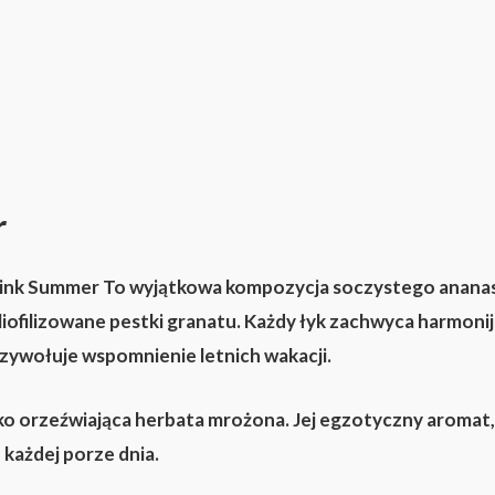
r
ink Summer
To wyjątkowa kompozycja soczystego ananasa,
liofilizowane pestki granatu. Każdy łyk zachwyca harmo
zywołuje wspomnienie letnich wakacji.
ako orzeźwiająca herbata mrożona. Jej egzotyczny aromat
 każdej porze dnia.