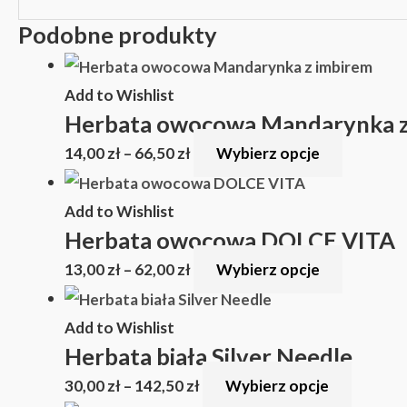
Podobne produkty
Add to Wishlist
Herbata owocowa Mandarynka z
14,00
zł
–
66,50
zł
Wybierz opcje
Add to Wishlist
Herbata owocowa DOLCE VITA
13,00
zł
–
62,00
zł
Wybierz opcje
Add to Wishlist
Herbata biała Silver Needle
30,00
zł
–
142,50
zł
Wybierz opcje