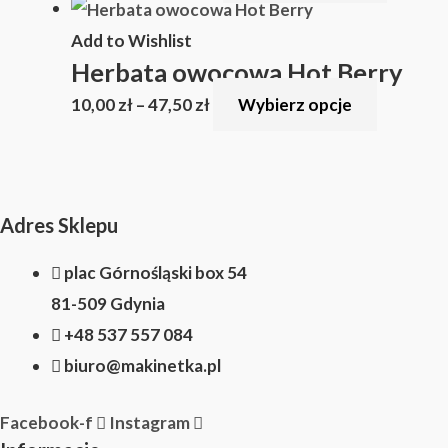
Add to Wishlist
Herbata owocowa Hot Berry
10,00
zł
–
47,50
zł
Wybierz opcje
Adres Sklepu
plac Górnośląski box 54
81-509 Gdynia
+48 537 557 084
biuro@makinetka.pl
Facebook-f
Instagram