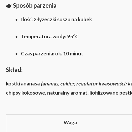
🫖
Sposób parzenia
Ilość: 2 łyżeczki suszu na kubek
Temperatura wody: 95°C
Czas parzenia: ok. 10 minut
Skład:
kostki ananasa
(ananas, cukier, regulator kwasowości: 
chipsy kokosowe, naturalny aromat, liofilizowane pestk
Waga