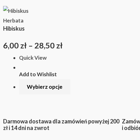
produktu
Ten
Zakres
produkt
Herbata
cen:
Hibiskus
ma
wiele
od
6,00
zł
–
28,50
zł
wariantów.
6,00 zł
Quick View
Opcje
można
do
Add to Wishlist
wybrać
28,50 zł
Wybierz opcje
na
stronie
produktu
Darmowa dostawa dla zamówień powyżej 200
Zamówi
zł i 14 dni na zwrot
i odbió