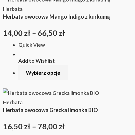
Zakres
produkt
Herbata
cen:
Herbata owocowa Mango Indigo z kurkumą
ma
wiele
od
14,00
zł
–
66,50
zł
wariantów.
14,00 zł
Quick View
Opcje
można
do
Add to Wishlist
wybrać
66,50 zł
Wybierz opcje
na
stronie
produktu
Ten
Zakres
produkt
Herbata
cen:
Herbata owocowa Grecka limonka BIO
ma
wiele
od
16,50
zł
–
78,00
zł
wariantów.