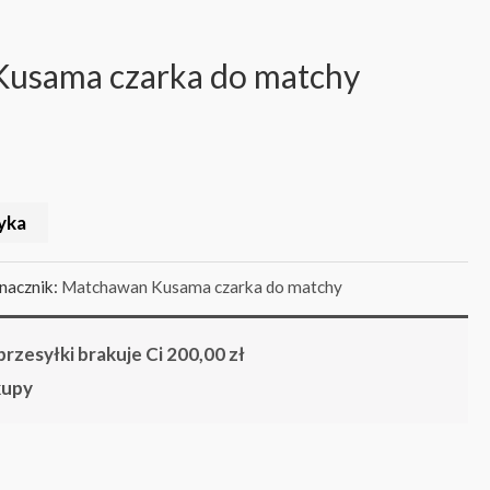
usama czarka do matchy
yka
nacznik:
Matchawan Kusama czarka do matchy
rzesyłki brakuje Ci
200,00
zł
kupy