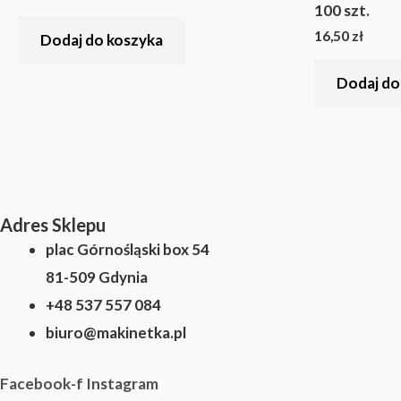
100 szt.
16,50
zł
Dodaj do koszyka
Dodaj do
Adres Sklepu
plac Górnośląski box 54
81-509 Gdynia
+48 537 557 084
biuro@makinetka.pl
Facebook-f
Instagram