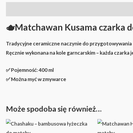
Opis
🫖Matchawan Kusama czarka d
Tradycyjne ceramiczne naczynie do przygotowywania i
Ręcznie wykonana na kole garncarskim – każda czarka je
✅
Pojemność:
400 ml
✅
Można myć w zmywarce
Może spodoba się również…