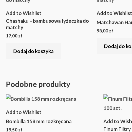
Add to Wishlist
Add to Wishlis
Chashaku – bambusowa łyżeczka do
Matchawan Har
matchy
98,00
zł
17,00
zł
Dodaj do ko
Dodaj do koszyka
Podobne produkty
Add to Wishlist
Bombilla 158 mm rozkręcana
Add to Wishl
Finum Filtr
19,50
zł