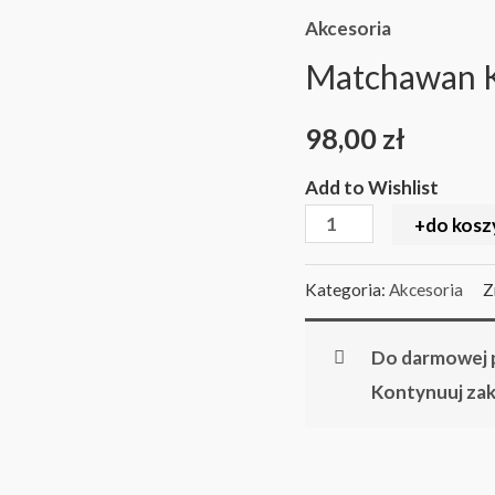
czarka
Akcesoria
do
Matchawan K
matchy
98,00
zł
Add to Wishlist
+do kosz
Kategoria:
Akcesoria
Z
Do darmowej p
Kontynuuj za