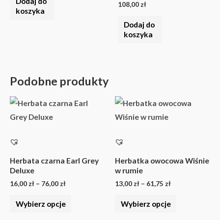
Dodaj do
108,00
zł
koszyka
Dodaj do
koszyka
Podobne produkty
Zakres
Zakres
Ten
Ten
cen:
cen:
produkt
produkt
od
od
16,00 zł
13,00 zł
ma
ma
do
do
wiele
wiele
76,00 zł
61,75 zł
wariantów.
wariantów.
Herbata czarna Earl Grey
Herbatka owocowa Wiśnie
Deluxe
w rumie
Opcje
Opcje
16,00
zł
–
76,00
zł
13,00
zł
–
61,75
zł
można
można
wybrać
wybrać
Wybierz opcje
Wybierz opcje
na
na