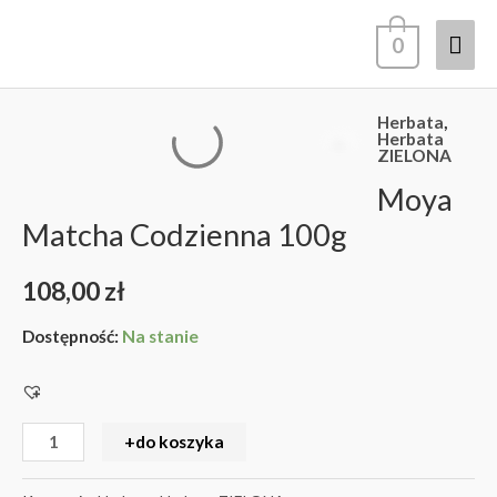
Przejdź
Głó
0
do
treści
men
Herbata
,
ilość
Herbata
ZIELONA
Moya
Moya
Matcha
Codzienna
Matcha Codzienna 100g
100g
108,00
zł
Dostępność:
Na stanie
+do koszyka