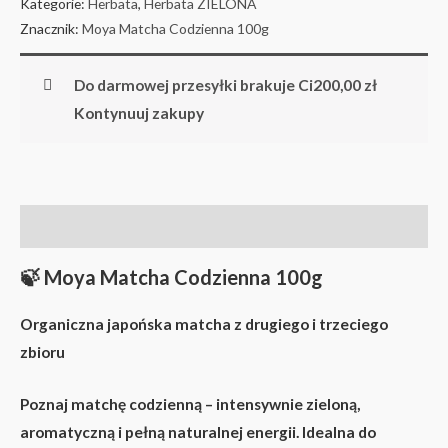
Kategorie:
Herbata
,
Herbata ZIELONA
Znacznik:
Moya Matcha Codzienna 100g
Do darmowej przesyłki brakuje Ci
200,00
zł
Kontynuuj zakupy
Opis
🍃 Moya Matcha Codzienna 100g
Organiczna japońska matcha z drugiego i trzeciego
zbioru
Poznaj
matchę codzienną
– intensywnie zieloną,
aromatyczną i pełną naturalnej energii. Idealna do