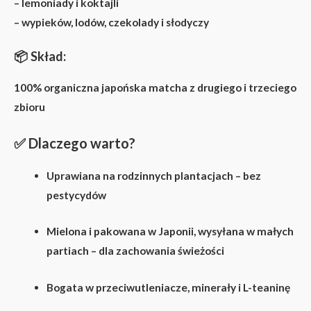
– lemoniady i koktajli
– wypieków, lodów, czekolady i słodyczy
📦
Skład:
100% organiczna japońska matcha z drugiego i trzeciego
zbioru
✅
Dlaczego warto?
Uprawiana na rodzinnych plantacjach – bez
pestycydów
Mielona i pakowana w Japonii, wysyłana w małych
partiach – dla zachowania świeżości
Bogata w
przeciwutleniacze, minerały i L-teaninę