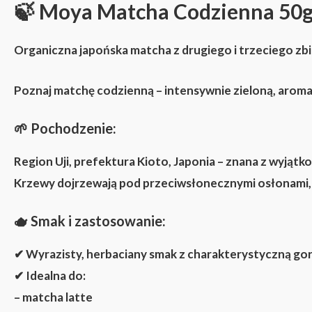
🍃 Moya Matcha Codzienna 50
Organiczna japońska matcha z drugiego i trzeciego zb
Poznaj
matchę codzienną
– intensywnie zieloną, aroma
🌱
Pochodzenie:
Region Uji, prefektura Kioto, Japonia – znana z wyjąt
Krzewy dojrzewają pod przeciwsłonecznymi osłonami, d
🫖
Smak i zastosowanie:
✔ Wyrazisty, herbaciany smak z charakterystyczną go
✔ Idealna do:
–
matcha latte