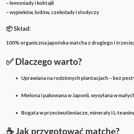
– lemoniady i koktajli
– wypieków, lodów, czekolady i słodyczy
📦
Skład:
100% organiczna japońska matcha z drugiego i trzecie
✅
Dlaczego warto?
Uprawiana na rodzinnych plantacjach – bez pes
Mielona i pakowana w Japonii, wysyłana w małych
Bogata w
przeciwutleniacze, minerały i L-teanin
☕
Jak przygotować matchę?