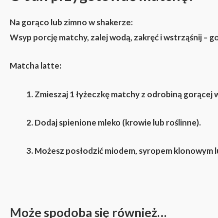
Na gorąco lub zimno w shakerze:
Wsyp porcję matchy, zalej wodą, zakręć i wstrząśnij – 
Matcha latte:
Zmieszaj 1 łyżeczkę matchy z odrobiną gorącej 
Dodaj spienione mleko (krowie lub roślinne).
Możesz posłodzić miodem, syropem klonowym l
Może spodoba się również…