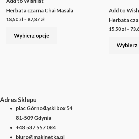
Add to Wishlist
18,50 zł
ma
do
Herbata czarna Chai Masala
Add to Wishl
87,87 zł
wiele
18,50
zł
–
87,87
zł
Herbata cza
wariantów.
15,50
zł
–
73,
Opcje
Wybierz opcje
można
Wybierz 
wybrać
na
stronie
produktu
Adres Sklepu
plac Górnośląski box 54
81-509 Gdynia
+48 537 557 084
biuro@makinetka.pl