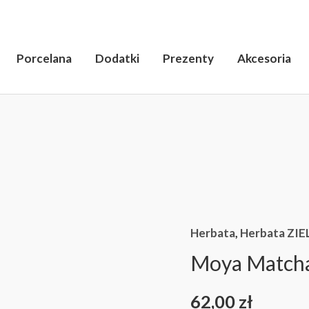
Porcelana
Dodatki
Prezenty
Akcesoria
ilość
Moya
Matcha
Codzienna
Herbata
,
Herbata ZI
50g
Moya Matcha
62,00
zł