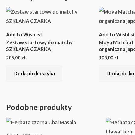
Add to Wishlist
Add to Wishlis
Zestaw startowy do matchy
Moya Matcha 
SZKLANA CZARKA
organiczna jap
205,00
zł
108,00
zł
Dodaj do koszyka
Dodaj do ko
Podobne produkty
Zakres
Ten
cen:
produkt
od