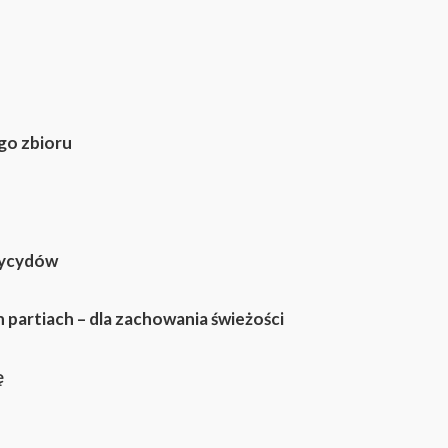
go zbioru
tycydów
 partiach – dla zachowania świeżości
ę