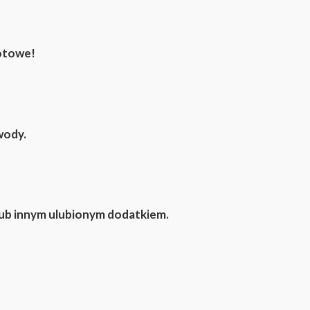
gotowe!
wody.
ub innym ulubionym dodatkiem.