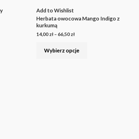
14,00 zł
ma
do
ty
Add to Wishlist
66,50 zł
wiele
Herbata owocowa Mango Indigo z
ntów.
wariantów.
kurkumą
Opcje
14,00
zł
–
66,50
zł
a
można
Wybierz opcje
ć
wybrać
na
e
stronie
ktu
produktu