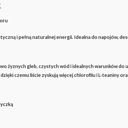
g
ioru
tyczną i pełną naturalnej energii. Idealna do napojów, de
kowo żyznych gleb, czystych wód i idealnych warunków do u
zięki czemu liście zyskują więcej
chlorofilu i L-teaniny
ora
ryczką