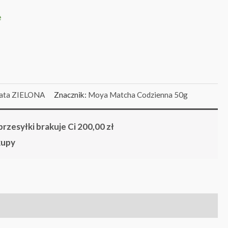
e
ata ZIELONA
Znacznik:
Moya Matcha Codzienna 50g
rzesyłki brakuje Ci
200,00
zł
kupy