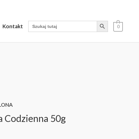
Search Button
Search
Kontakt
0
for:
ELONA
 Codzienna 50g