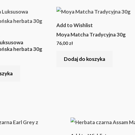
Add to Wishlist
t
Moya Matcha Tradycyjna 30g
Luksusowa
76,00
zł
ońska herbata 30g
Dodaj do koszyka
szyka
Zakres
Zakres
Ten
Ten
cen:
cen:
produkt
produ
od
od