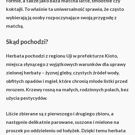
formie, a także jako baza matcha latte, smoothie czy
koktajli. To właśnie ta uniwersalność sprawia, że często
wybierają ją osoby rozpoczynające swoją przygodę z
matchą.
Skąd pochodzi?
Herbata pochodzi z regionu
Uji w prefekturze Kioto
,
miejsca słynącego z wyjątkowych warunków dla uprawy
zielonej herbaty – żyznej gleby, czystych źródeł wody,
obfitych opadów i mgieł, które chronią młode listki przed
mrozem. Krzewy rosną na małych, rodzinnych polach, bez
użycia pestycydów.
Liście zbierane są z
pierwszego i drugiego zbioru
, a
następnie delikatnie parowane, suszone i mielone na
proszek po oddzieleniu od łodyżek. Dzięki temu herbata