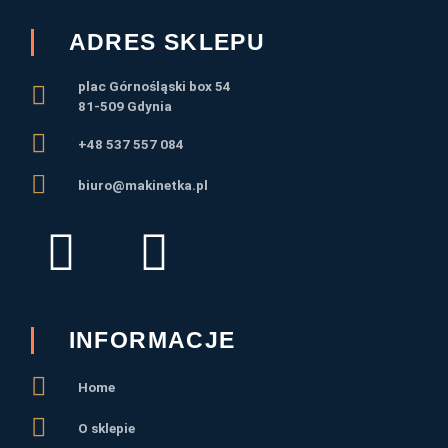
ADRES SKLEPU
plac Górnośląski box 54
81-509 Gdynia
+48 537 557 084
biuro@makinetka.pl
F
I
a
n
c
s
INFORMACJE
e
t
Home
b
a
O sklepie