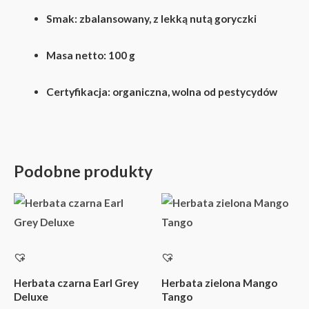
Smak:
zbalansowany, z lekką nutą goryczki
Masa netto:
100 g
Certyfikacja:
organiczna, wolna od pestycydów
Podobne produkty
Zakres
Zakres
Ten
Ten
cen:
cen:
produkt
produkt
od
od
16,00 zł
17,50 zł
ma
ma
do
do
wiele
wiele
76,00 zł
83,13 zł
wariantów.
wariantów.
Herbata czarna Earl Grey
Herbata zielona Mango
Deluxe
Tango
Opcje
Opcje