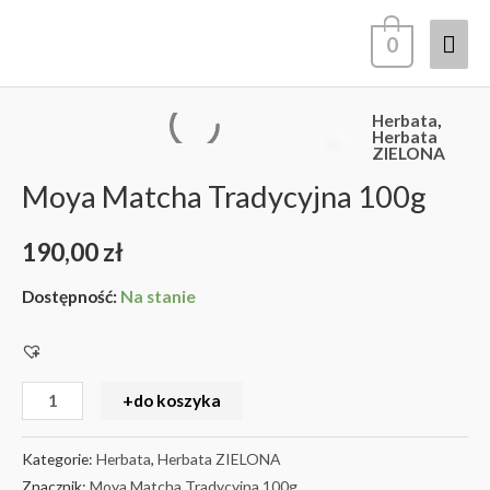
Przejdź
Głó
0
do
treści
men
Herbata
,
ilość
Herbata
ZIELONA
Moya
Moya Matcha Tradycyjna 100g
Matcha
Tradycyjna
190,00
zł
100g
Dostępność:
Na stanie
+do koszyka
Kategorie:
Herbata
,
Herbata ZIELONA
Znacznik:
Moya Matcha Tradycyjna 100g