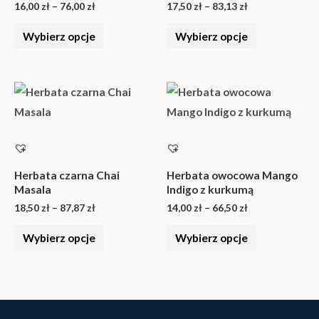
16,00
zł
–
76,00
zł
17,50
zł
–
83,13
zł
można
można
wybrać
wybrać
Wybierz opcje
Wybierz opcje
na
na
stronie
stronie
Zakres
Zakres
produktu
produktu
Ten
Ten
cen:
cen:
produkt
produkt
od
od
18,50 zł
14,00 zł
ma
ma
do
do
wiele
wiele
87,87 zł
66,50 zł
wariantów.
wariantów.
Herbata czarna Chai
Herbata owocowa Mango
Masala
Indigo z kurkumą
Opcje
Opcje
18,50
zł
–
87,87
zł
14,00
zł
–
66,50
zł
można
można
wybrać
wybrać
Wybierz opcje
Wybierz opcje
na
na
stronie
stronie
produktu
produktu