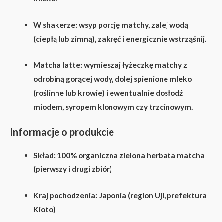
W shakerze:
wsyp porcję matchy, zalej wodą
(ciepłą lub zimną), zakręć i energicznie wstrząśnij.
Matcha latte:
wymieszaj łyżeczkę matchy z
odrobiną gorącej wody, dolej spienione mleko
(roślinne lub krowie) i ewentualnie dosłodź
miodem, syropem klonowym czy trzcinowym.
Informacje o produkcie
Skład:
100% organiczna zielona herbata matcha
(pierwszy i drugi zbiór)
Kraj pochodzenia:
Japonia (region Uji, prefektura
Kioto)