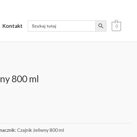
Search Button
Search
Kontakt
0
for:
wny 800 ml
nacznik:
Czajnik żeliwny 800 ml