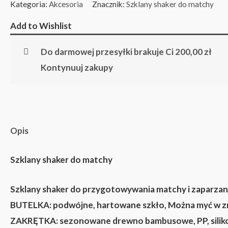
Kategoria:
Akcesoria
Znacznik:
Szklany shaker do matchy
Add to Wishlist
Do darmowej przesyłki brakuje Ci
200,00
zł
Kontynuuj zakupy
Opis
Szklany shaker do matchy
Szklany shaker do przygotowywania matchy i zaparzani
BUTELKA:
podwójne, hartowane szkło, Można myć w 
ZAKRĘTKA:
sezonowane drewno bambusowe, PP, silikon