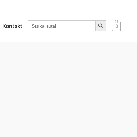
Search Button
Search
Kontakt
0
for: