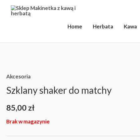
Przejdź
do
treści
Home
Herbata
Kawa
Akcesoria
Szklany shaker do matchy
85,00
zł
Brak w magazynie