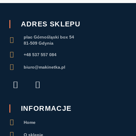
ADRES SKLEPU
plac Górnośląski box 54
81-509 Gdynia
+48 537 557 084
biuro@makinetka.pl
F
I
a
n
c
s
e
t
INFORMACJE
b
a
Home
o
g
O sklepie