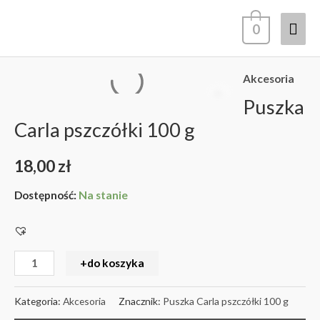
Przejdź
Głó
0
do
treści
men
Akcesoria
ilość
Puszka
Puszka
Carla
Carla pszczółki 100 g
pszczółki
18,00
zł
100
g
Dostępność:
Na stanie
+do koszyka
Kategoria:
Akcesoria
Znacznik:
Puszka Carla pszczółki 100 g